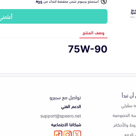
استمتع برسوم شحن مخفضة ابتداء من
35
أعلمني
وصف المنتج
75W-90
أن تبدأ
تواصل مع سبيرو
 سعّرلي
الدعم الفني
ة الخصوصية
support@speero.net
شبكاتنا الاجتماعية
وط والأحكام
الدفع