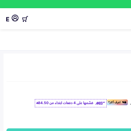
E
قسّمها على 4 دفعات ابتداء من
84.50