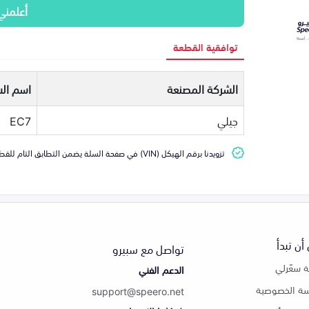
أعلمني
توافقية القطعة
الشركة المصنعة
اسم الس
جيلي
EC7
تزويدنا برقم الهيكل (VIN) في صفحة السلة يضمن التطابق التام للقطعة مع سيارتك
أن تبدأ
تواصل مع سبيرو
 سعّرلي
الدعم الفني
ة الخصوصية
support@speero.net