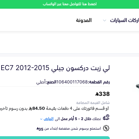
اضغط هنا للتواصل معنا عبر الواتساب
ركات السيارات
المدونة
لي زيت دركسون جيلي EC7 2012-2015
رقم القطعة:
106400117068
الصنع:
أصلي
338
شامل القيمة المضافة
تصلك
خلال 2 - 5 أيام عمل
الى
الرياض
استمتع برسوم شحن مخفضة ابتداء من
35