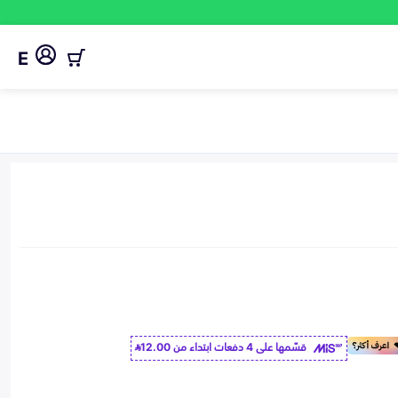
E
قسّمها على 4 دفعات ابتداء من
12.00