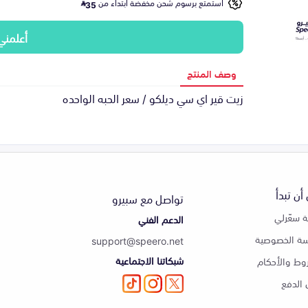
استمتع برسوم شحن مخفضة ابتداء من
35
أعلمني
وصف المنتج
زيت قير اي سي ديلكو / سعر الحبه الواحده
أن تبدأ
تواصل مع سبيرو
 سعّرلي
الدعم الفني
ة الخصوصية
support@speero.net
شبكاتنا الاجتماعية
وط والأحكام
الدفع