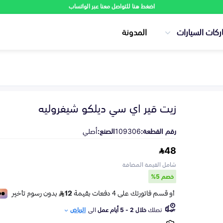
اضغط هنا للتواصل معنا عبر الواتساب
ركات السيارات
المدونة
زيت قير اي سي ديلكو شيفروليه
رقم القطعة:
109306
الصنع:
أصلي
48
شامل القيمة المضافة
خصم 5%
تصلك
خلال 2 - 5 أيام عمل
الى
الرياض