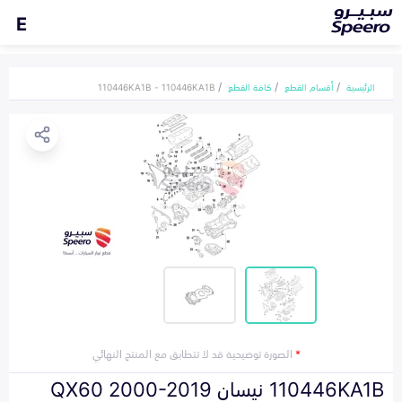
E
الرئيسية
أقسام القطع
كافة القطع
110446KA1B - 110446KA1B
*
الصورة توضيحية قد لا تتطابق مع المنتج النهائي
110446KA1B نيسان QX60 2000-2019