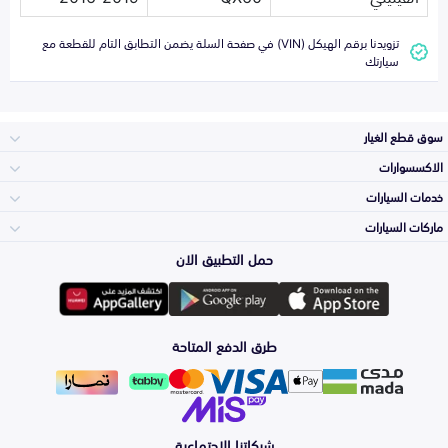
تزويدنا برقم الهيكل (VIN) في صفحة السلة يضمن التطابق التام للقطعة مع
سيارتك
سوق قطع الغيار
الاكسسوارات
الصدامات و الشبوك
خدمات السيارات
والواجهة
الاكسسوارات
ماركات السيارات
الأكثر مبيعاً
حمل التطبيق الان
المكائن، القيرات
تويوتا
وملحقاتها
لوازم الرحلات
صيانة
طرق الدفع المتاحة
الشمعات
هيونداي
والاصطبات (الاضاءة)
اكسسوارات العناية
التلميع والعناية
الفرامل والأقمشة
شبكاتنا الاجتماعية
كيا