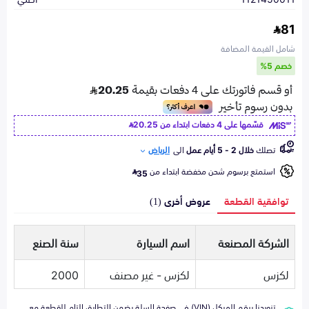
81
شامل القيمة المضافة
خصم 5%
قسّمها على 4 دفعات ابتداء من
20.25
تصلك
خلال 2 - 5 أيام عمل
الى
الرياض
استمتع برسوم شحن مخفضة ابتداء من
35
توافقية القطعة
عروض أخرى (1)
الشركة المصنعة
اسم السيارة
سنة الصنع
لكزس
لكزس - غير مصنف
2000
تزويدنا برقم الهيكل (VIN) في صفحة السلة يضمن التطابق التام للقطعة مع