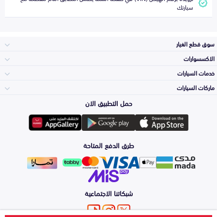
سيارتك
سوق قطع الغيار
الاكسسوارات
الصدامات و الشبوك
خدمات السيارات
والواجهة
الاكسسوارات
ماركات السيارات
Top Selling
حمل التطبيق الان
المكائن، القيرات
Toyota
وملحقاتها
لوازم الرحلات
Periodic Services
طرق الدفع المتاحة
الشمعات
Hyundai
والاصطبات (الاضاءة)
اكسسوارات العناية
Detailing
Services
الفرامل والأقمشة
شبكاتنا الاجتماعية
Kia
الزيوت و السوائل
Windshields And