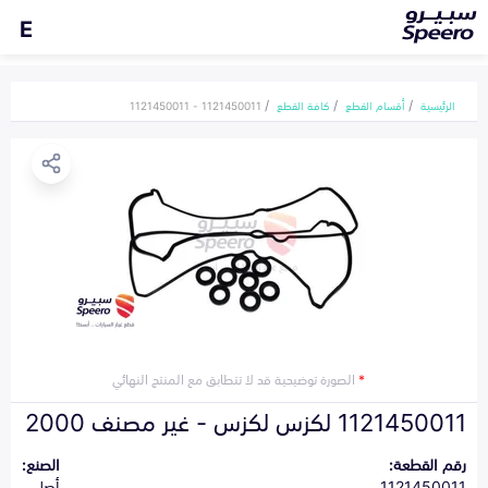
E
الرئيسية
أقسام القطع
كافة القطع
1121450011 - 1121450011
*
الصورة توضيحية قد لا تتطابق مع المنتج النهائي
1121450011 لكزس لكزس - غير مصنف 2000
رقم القطعة:
الصنع:
1121450011
أصلي