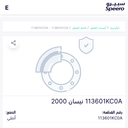
E
الرئيسية
أقسام القطع
كافة القطع
113601KC0A - 113601KC0A
113601KC0A نيسان 2000
رقم القطعة:
الصنع:
113601KC0A
أصلي