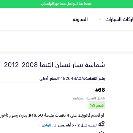
اضغط هنا للتواصل معنا عبر الواتساب
ركات السيارات
المدونة
شماسة يسار نيسان التيما 2008-2012
رقم القطعة:
118264BA0A
الصنع:
أصلي
66
شامل القيمة المضافة
خصم 5%
تصلك
خلال 2 - 5 أيام عمل
الى
الرياض