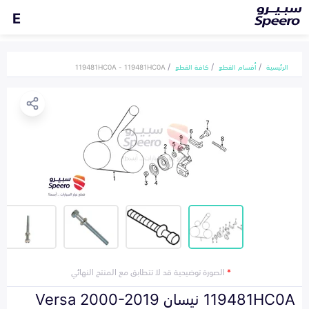
E
الرئيسية
أقسام القطع
كافة القطع
119481HC0A - 119481HC0A
*
الصورة توضيحية قد لا تتطابق مع المنتج النهائي
119481HC0A نيسان Versa 2000-2019