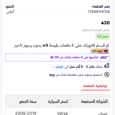
رقم القطعة:
الصنع:
119481HC0A
أصلي
36
شامل القيمة المضافة
خصم 5%
قسّمها على 4 دفعات ابتداء من
9.00
تصلك
خلال 2 - 5 أيام عمل
الى
الرياض
استمتع برسوم شحن مخفضة ابتداء من
35
توافقية القطعة
الشركة المصنعة
اسم السيارة
سنة الصنع
نيسان
Versa
2009-2019