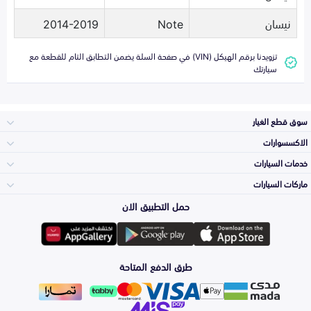
نيسان
Note
2014-2019
تزويدنا برقم الهيكل (VIN) في صفحة السلة يضمن التطابق التام للقطعة مع
سيارتك
سوق قطع الغيار
الاكسسوارات
الصدامات و الشبوك
خدمات السيارات
والواجهة
الاكسسوارات
ماركات السيارات
الأكثر مبيعاً
حمل التطبيق الان
المكائن، القيرات
تويوتا
وملحقاتها
لوازم الرحلات
صيانة
طرق الدفع المتاحة
الشمعات
هيونداي
والاصطبات (الاضاءة)
اكسسوارات العناية