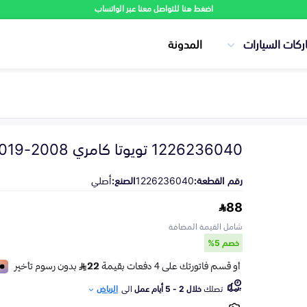
اضغط هنا للتواصل معنا عبر الواتساب
ركات السيارات
المدونة
1226236040 تويوتا كامري 2008-2019
رقم القطعة:
1226236040
الصنع:
أصلي
88
شامل القيمة المضافة
خصم 5%
تصلك
خلال 2 - 5 أيام عمل
الى
الرياض