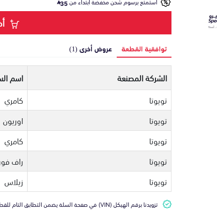
استمتع برسوم شحن مخفضة ابتداء من
35
أض
توافقية القطعة
عروض أخرى (1)
الشركة المصنعة
اسم الس
تويوتا
كامري
تويوتا
اوريون
تويوتا
كامري
تويوتا
راف فور
تويوتا
زيلاس
تزويدنا برقم الهيكل (VIN) في صفحة السلة يضمن التطابق التام للقطعة مع سيارتك