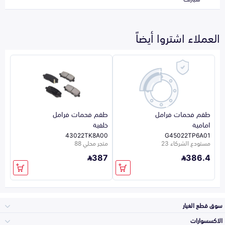
العملاء اشتروا أيضاً
طقم فحمات فرامل
طقم فحمات فرامل
امامية
خلفية
43022TK8A00
G45022TP6A01
مستودع الشركاء 23
متجر محلي 88
387
386.4
سوق قطع الغيار
الاكسسوارات