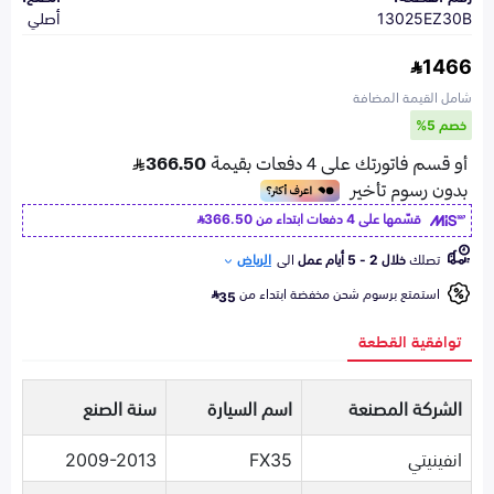
13025EZ30B
أصلي
1466
شامل القيمة المضافة
خصم 5%
قسّمها على 4 دفعات ابتداء من
366.50
تصلك
خلال 2 - 5 أيام عمل
الى
الرياض
استمتع برسوم شحن مخفضة ابتداء من
35
توافقية القطعة
الشركة المصنعة
اسم السيارة
سنة الصنع
انفينيتي
FX35
2009-2013