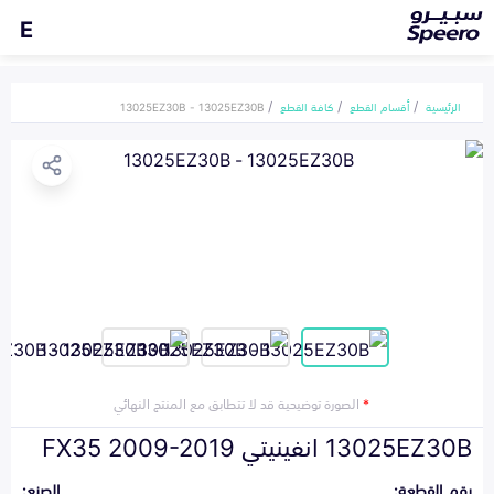
E
الرئيسية
أقسام القطع
كافة القطع
13025EZ30B - 13025EZ30B
*
الصورة توضيحية قد لا تتطابق مع المنتج النهائي
13025EZ30B انفينيتي FX35 2009-2019
رقم القطعة:
الصنع: