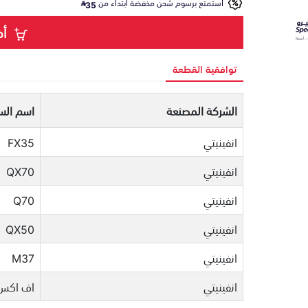
استمتع برسوم شحن مخفضة ابتداء من
35
أض
توافقية القطعة
الشركة المصنعة
اسم السي
انفينيتي
FX35
انفينيتي
QX70
انفينيتي
Q70
انفينيتي
QX50
انفينيتي
M37
انفينيتي
اف اكس 0