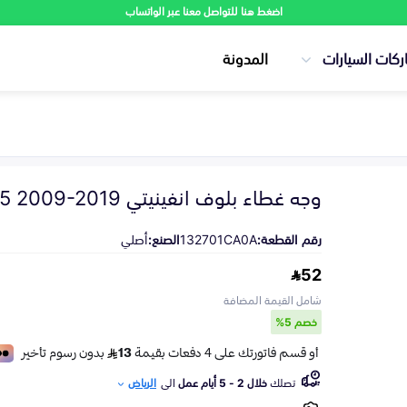
اضغط هنا للتواصل معنا عبر الواتساب
ركات السيارات
المدونة
وجه غطاء بلوف انفينيتي FX35 2009-2019
رقم القطعة:
132701CA0A
الصنع:
أصلي
52
شامل القيمة المضافة
خصم 5%
تصلك
خلال 2 - 5 أيام عمل
الى
الرياض