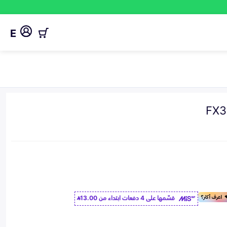
E
قسّمها على 4 دفعات ابتداء من
13.00