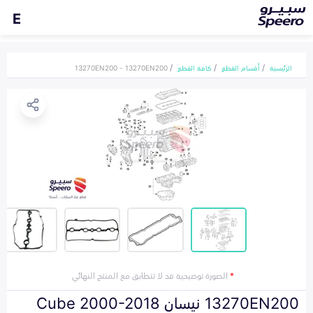
E
الرئيسية
أقسام القطع
كافة القطع
13270EN200 - 13270EN200
*
الصورة توضيحية قد لا تتطابق مع المنتج النهائي
13270EN200 نيسان Cube 2000-2018