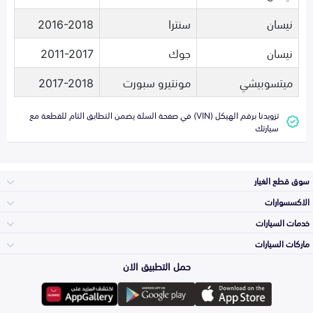
نيسان
سنترا
2016-2018
نيسان
جوك
2011-2017
ميتسوبيشي
مونتيرو سبورت
2017-2018
تزويدنا برقم الهيكل (VIN) في صفحة السلة يضمن التطابق التام للقطعة مع
سيارتك
سوق قطع الغيار
الاكسسوارات
الصدامات و الشبوك
خدمات السيارات
والواجهة
الاكسسوارات
ماركات السيارات
الأكثر مبيعاً
حمل التطبيق الان
المكائن، القيرات
تويوتا
وملحقاتها
لوازم الرحلات