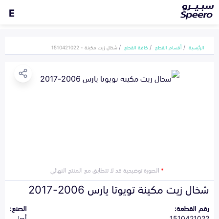
E
الرئيسية
أقسام القطع
كافة القطع
شخال زيت مكينة - 1510421022
*
الصورة توضيحية قد لا تتطابق مع المنتج النهائي
شخال زيت مكينة تويوتا يارس 2006-2017
رقم القطعة:
الصنع:
1510421022
أصلي