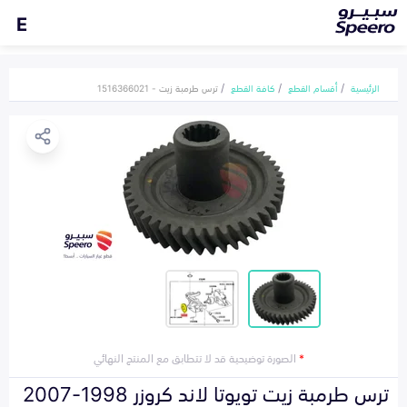
E
الرئيسية
أقسام القطع
كافة القطع
ترس طرمبة زيت - 1516366021
*
الصورة توضيحية قد لا تتطابق مع المنتج النهائي
ترس طرمبة زيت تويوتا لاند كروزر 1998-2007