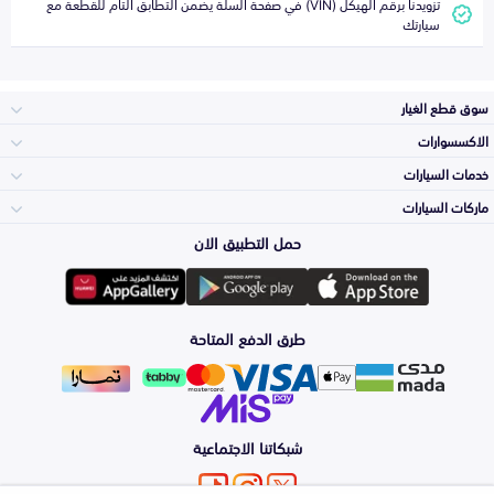
تزويدنا برقم الهيكل (VIN) في صفحة السلة يضمن التطابق التام للقطعة مع
سيارتك
سوق قطع الغيار
الاكسسوارات
الصدامات و الشبوك
خدمات السيارات
والواجهة
الاكسسوارات
ماركات السيارات
Top Selling
حمل التطبيق الان
المكائن، القيرات
Toyota
وملحقاتها
لوازم الرحلات
Periodic Services
طرق الدفع المتاحة
الشمعات
Hyundai
والاصطبات (الاضاءة)
اكسسوارات العناية
Detailing
Services
الفرامل والأقمشة
شبكاتنا الاجتماعية
Kia
الزيوت و السوائل