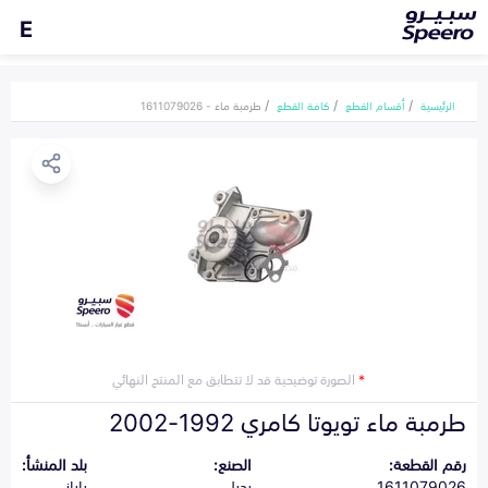
E
الرئيسية
أقسام القطع
كافة القطع
طرمبة ماء - 1611079026
*
الصورة توضيحية قد لا تتطابق مع المنتج النهائي
طرمبة ماء تويوتا كامري 1992-2002
رقم القطعة:
الصنع:
بلد المنشأ:
1611079026
بديل
ياباني