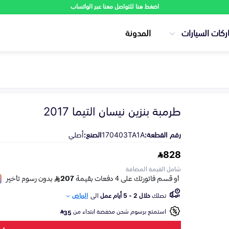
اضغط هنا للتواصل معنا عبر الواتساب
ركات السيارات
المدونة
طرمبة بنزين نيسان التيما 2017
رقم القطعة:
170403TA1A
الصنع:
أصلي
828
شامل القيمة المضافة
تصلك
خلال 2 - 5 أيام عمل
الى
الرياض
استمتع برسوم شحن مخفضة ابتداء من
35