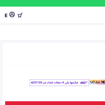
E
قسّمها على 4 دفعات ابتداء من
207.00