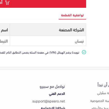
أض
توافقية القطعة
الشركة المصنعة
اسم ا
نيسان
التيما
تزويدنا برقم الهيكل (VIN) في صفحة السلة يضمن التطابق التام للقطعة مع سيارتك
أن تبدأ
تواصل مع سبيرو
 سعّرلي
الدعم الفني
ة الخصوصية
support@speero.net
شبكاتنا الاجتماعية
وط والأحكام