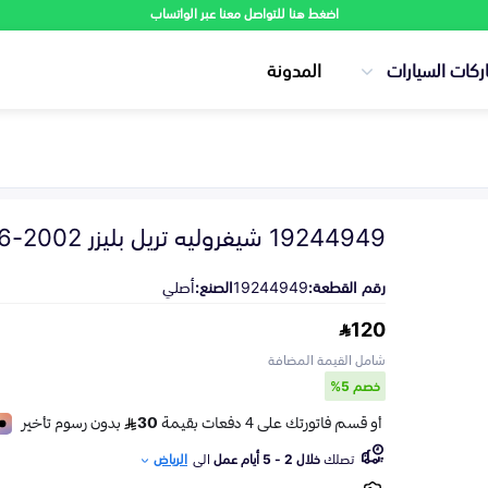
اضغط هنا للتواصل معنا عبر الواتساب
ركات السيارات
المدونة
19244949 شيفروليه تريل بليزر 2002-2006
رقم القطعة:
19244949
الصنع:
أصلي
120
شامل القيمة المضافة
خصم 5%
تصلك
خلال 2 - 5 أيام عمل
الى
الرياض