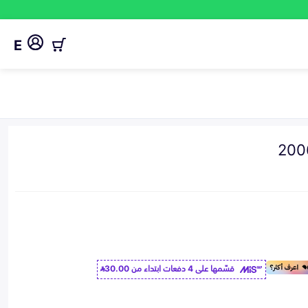
E
قسّمها على 4 دفعات ابتداء من
30.00