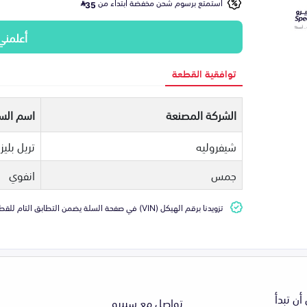
استمتع برسوم شحن مخفضة ابتداء من
35
أعلمني
توافقية القطعة
الشركة المصنعة
اسم السي
شيفروليه
تريل بليزر
جمس
انفوي
تزويدنا برقم الهيكل (VIN) في صفحة السلة يضمن التطابق التام للقطعة مع سيارتك
أن تبدأ
تواصل مع سبيرو