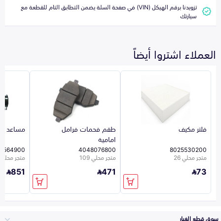
تزويدنا برقم الهيكل (VIN) في صفحة السلة يضمن التطابق التام للقطعة مع
سيارتك
العملاء اشتروا أيضاً
فلتر مكيف
طقم فحمات فرامل
مساعد ام
امامية
3564900
4048076800
8025530200
متجر محلي 26
متجر محلي 109
متجر محلي 109
851
471
73
سوق قطع الغيار