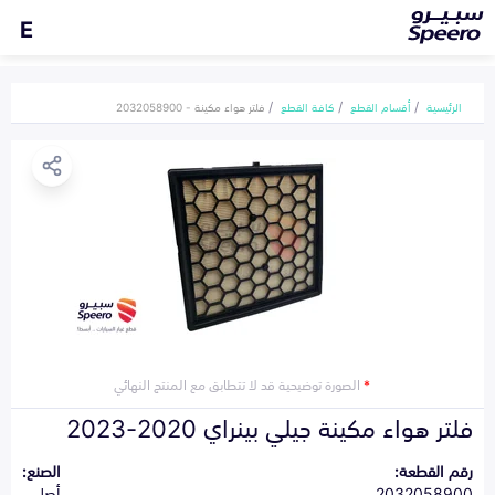
E
الرئيسية
أقسام القطع
كافة القطع
فلتر هواء مكينة - 2032058900
*
الصورة توضيحية قد لا تتطابق مع المنتج النهائي
فلتر هواء مكينة جيلي بينراي 2020-2023
رقم القطعة:
الصنع:
2032058900
أصلي