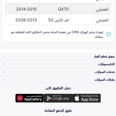
انفينيتي
QX70
2014-2015
انفينيتي
اف اكس 50
2009-2013
تزويدنا برقم الهيكل (VIN) في صفحة السلة يضمن التطابق التام للقطعة مع
سيارتك
سوق قطع الغيار
الاكسسوارات
الصدامات و الشبوك
خدمات السيارات
والواجهة
الاكسسوارات
ماركات السيارات
الأكثر مبيعاً
حمل التطبيق الان
المكائن، القيرات
تويوتا
وملحقاتها
لوازم الرحلات
صيانة
طرق الدفع المتاحة
الشمعات
هيونداي
والاصطبات (الاضاءة)