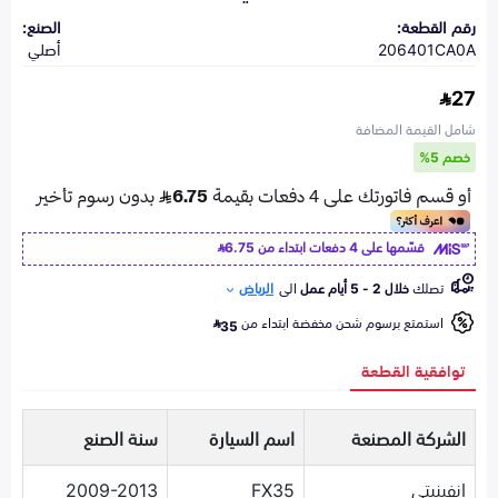
رقم القطعة:
الصنع:
206401CA0A
أصلي
27
شامل القيمة المضافة
خصم 5%
قسّمها على 4 دفعات ابتداء من
6.75
تصلك
خلال 2 - 5 أيام عمل
الى
الرياض
استمتع برسوم شحن مخفضة ابتداء من
35
توافقية القطعة
الشركة المصنعة
اسم السيارة
سنة الصنع
انفينيتي
FX35
2009-2013