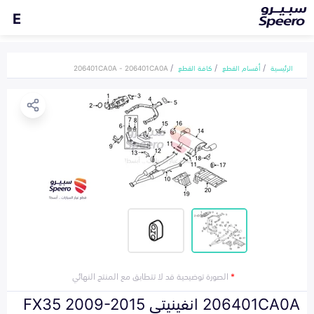
E
الرئيسية
أقسام القطع
كافة القطع
206401CA0A - 206401CA0A
*
الصورة توضيحية قد لا تتطابق مع المنتج النهائي
206401CA0A انفينيتي FX35 2009-2015