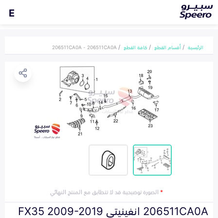
E
الرئيسية
أقسام القطع
كافة القطع
206511CA0A - 206511CA0A
*
الصورة توضيحية قد لا تتطابق مع المنتج النهائي
206511CA0A انفينيتي FX35 2009-2019