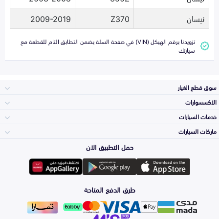
نيسان
Z370
2009-2019
تزويدنا برقم الهيكل (VIN) في صفحة السلة يضمن التطابق التام للقطعة مع
سيارتك
سوق قطع الغيار
الاكسسوارات
الصدامات و الشبوك
خدمات السيارات
والواجهة
الاكسسوارات
ماركات السيارات
الأكثر مبيعاً
حمل التطبيق الان
المكائن، القيرات
Toyota
وملحقاتها
لوازم الرحلات
صيانة
طرق الدفع المتاحة
الشمعات
Hyundai
والاصطبات (الاضاءة)
اكسسوارات العناية