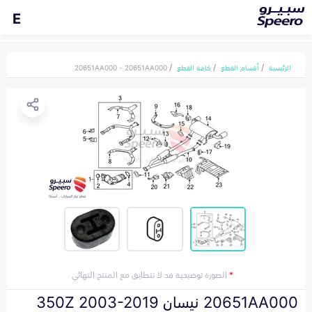
E
الرئيسية
أقسام القطع
كافة القطع
20651AA000 - 20651AA000
*
الصورة توضيحية قد لا تتطابق مع المنتج النهائي
20651AA000 نيسان 350Z 2003-2019