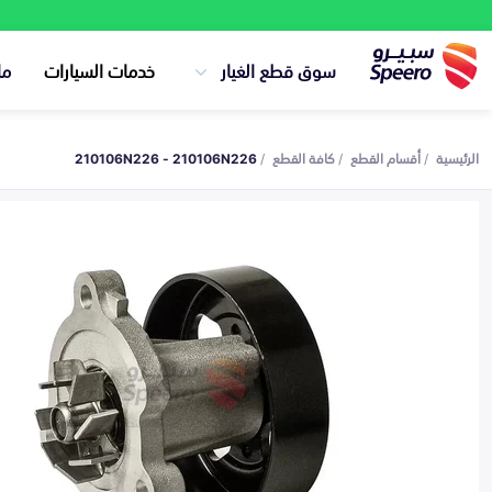
سوق قطع الغيار
خدمات السيارات
ما
الرئيسية
أقسام القطع
كافة القطع
210106N226 - 210106N226