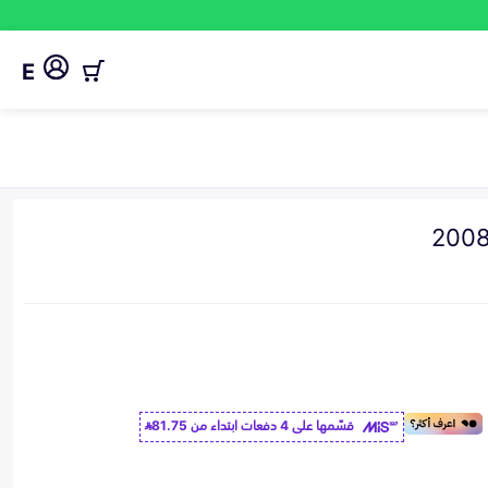
E
قسّمها على 4 دفعات ابتداء من
81.75