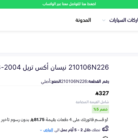
اضغط هنا للتواصل معنا عبر الواتساب
ركات السيارات
المدونة
210106N226 نيسان أكس تريل 2004-2008
رقم القطعة:
210106N226
الصنع:
أصلي
327
شامل القيمة المضافة
خصم 5%
تصلك
خلال 2 - 5 أيام عمل
الى
الرياض