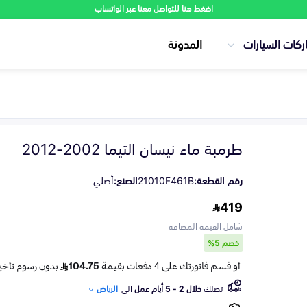
اضغط هنا للتواصل معنا عبر الواتساب
ركات السيارات
المدونة
طرمبة ماء نيسان التيما 2002-2012
رقم القطعة:
21010F461B
الصنع:
أصلي
419
شامل القيمة المضافة
خصم 5%
تصلك
خلال 2 - 5 أيام عمل
الى
الرياض