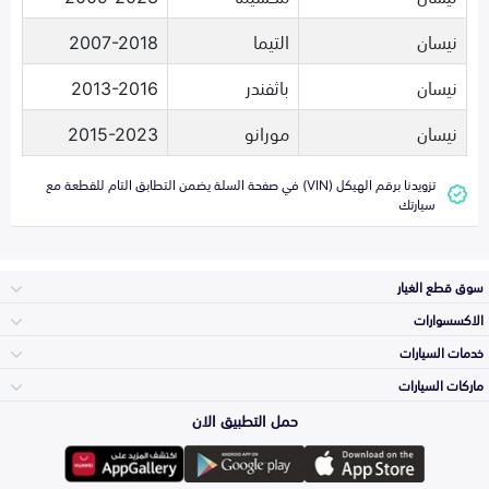
نيسان
التيما
2007-2018
نيسان
باثفندر
2013-2016
نيسان
مورانو
2015-2023
تزويدنا برقم الهيكل (VIN) في صفحة السلة يضمن التطابق التام للقطعة مع
سيارتك
سوق قطع الغيار
الاكسسوارات
الصدامات و الشبوك
خدمات السيارات
والواجهة
الاكسسوارات
ماركات السيارات
الأكثر مبيعاً
حمل التطبيق الان
المكائن، القيرات
تويوتا
وملحقاتها
لوازم الرحلات