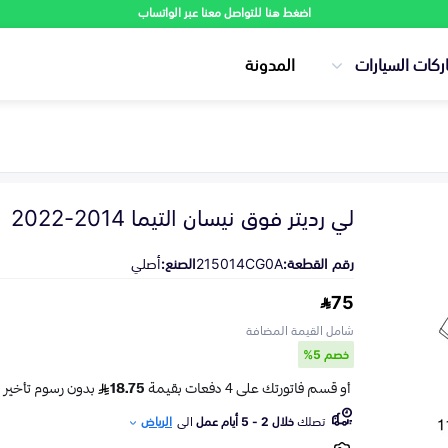
اضغط هنا للتواصل معنا عبر الواتساب
ركات السيارات
المدونة
لي رديتر فوق نيسان التيما 2014-2022
رقم القطعة:
215014CG0A
الصنع:
أصلي
75
شامل القيمة المضافة
خصم 5%
تصلك
خلال 2 - 5 أيام عمل
الى
الرياض