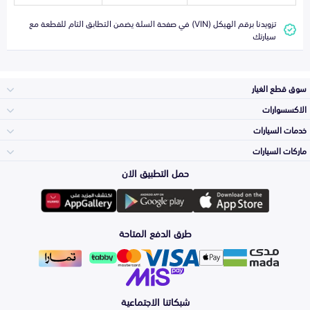
تزويدنا برقم الهيكل (VIN) في صفحة السلة يضمن التطابق التام للقطعة مع
سيارتك
سوق قطع الغيار
الاكسسوارات
الصدامات و الشبوك
خدمات السيارات
والواجهة
الاكسسوارات
ماركات السيارات
الأكثر مبيعاً
حمل التطبيق الان
المكائن، القيرات
تويوتا
وملحقاتها
لوازم الرحلات
صيانة
طرق الدفع المتاحة
الشمعات
هيونداي
والاصطبات (الاضاءة)
اكسسوارات العناية
التلميع والعناية
الفرامل والأقمشة
شبكاتنا الاجتماعية
كيا