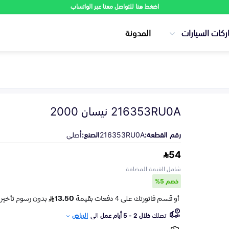
اضغط هنا للتواصل معنا عبر الواتساب
ركات السيارات
المدونة
216353RU0A نيسان 2000
رقم القطعة:
216353RU0A
الصنع:
أصلي
54
شامل القيمة المضافة
خصم 5%
تصلك
خلال 2 - 5 أيام عمل
الى
الرياض