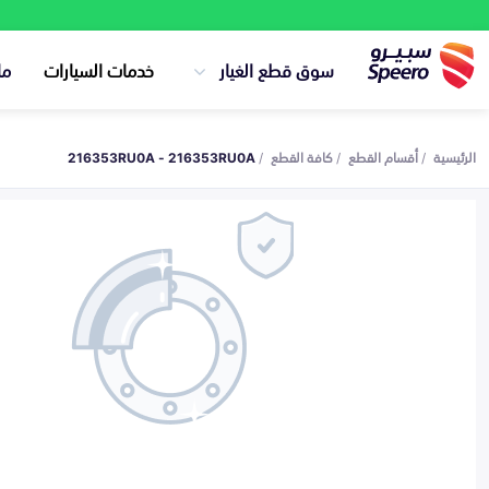
سوق قطع الغيار
خدمات السيارات
ما
الرئيسية
أقسام القطع
كافة القطع
216353RU0A - 216353RU0A