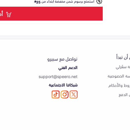
استمتع برسوم شحن مخفضة ابتداء من
35
أض
أن تبدأ
تواصل مع سبيرو
 سعّرلي
الدعم الفني
ة الخصوصية
support@speero.net
شبكاتنا الاجتماعية
وط والأحكام
الدفع