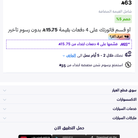
63
شامل القيمة المضافة
خصم 5%
قسّمها على 4 دفعات ابتداء من
15.75
تصلك
خلال 2 - 5 أيام عمل
الى
الرياض
استمتع برسوم شحن مخفضة ابتداء من
35
سوق قطع الغيار
الاكسسوارات
الصدامات و الشبوك
خدمات السيارات
والواجهة
الاكسسوارات
ماركات السيارات
الأكثر مبيعاً
حمل التطبيق الان
المكائن، القيرات
Toyota
وملحقاتها