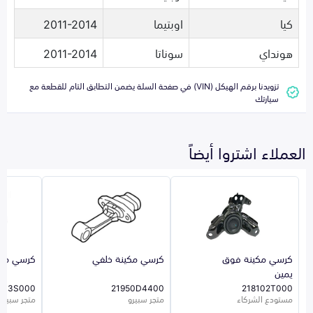
كيا
اوبتيما
2011-2014
هونداي
سوناتا
2011-2014
تزويدنا برقم الهيكل (VIN) في صفحة السلة يضمن التطابق التام للقطعة مع
سيارتك
العملاء اشتروا أيضاً
كرسي مكينة فوق
كرسي مكينة خلفي
كرسي مكي
يمين
503S000
21950D4400
218102T000
مستودع الشركاء
متجر سبيرو
متجر سبيرو