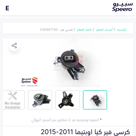
E
الرئيسية
أقسام القطع
كافة القطع
كرسي قير - 218302T150
*
الصورة توضيحية قد لا تتطابق مع المنتج النهائي
كرسي قير كيا اوبتيما 2011-2015