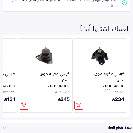
سيارتك
العملاء اشتروا أيضاً
كرسي مكينة فوق
كرسي مكينة فوق
كرسي قير
يمين
يمين
30A7100
218100Q000
218103X000
تاجر-جدة-923
متجر سبيرو
متجر سبيرو
131
245
234
سوق قطع الغيار