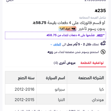
235
شامل القيمة المضافة
قسّمها على 4 دفعات ابتداء من
58.75
تصلك
خلال 2 - 5 أيام عمل
الى
الرياض
استمتع برسوم شحن مخفضة ابتداء من
35
توافقية القطعة
عروض أخرى (4)
الشركة المصنعة
اسم السيارة
سنة الصنع
كيا
سيراتو
2012-2016
هونداي
النترا
2012-2015
تزويدنا برقم الهيكل (VIN) في صفحة السلة يضمن التطابق التام للقطعة مع