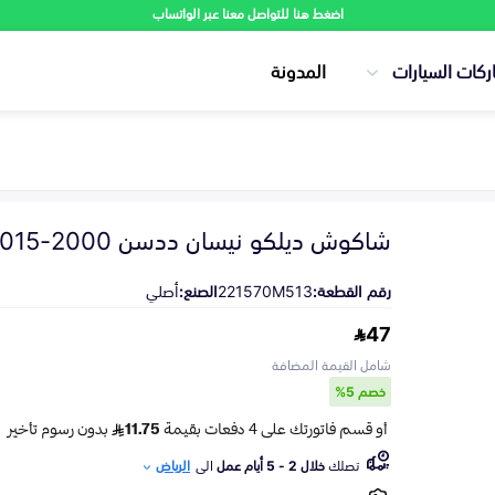
اضغط هنا للتواصل معنا عبر الواتساب
ركات السيارات
المدونة
شاكوش ديلكو نيسان ددسن 2000-2015
رقم القطعة:
221570M513
الصنع:
أصلي
47
شامل القيمة المضافة
خصم 5%
تصلك
خلال 2 - 5 أيام عمل
الى
الرياض