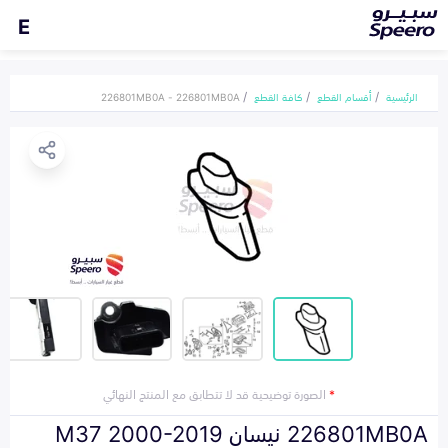
E
الرئيسية
أقسام القطع
كافة القطع
226801MB0A - 226801MB0A
*
الصورة توضيحية قد لا تتطابق مع المنتج النهائي
226801MB0A نيسان M37 2000-2019