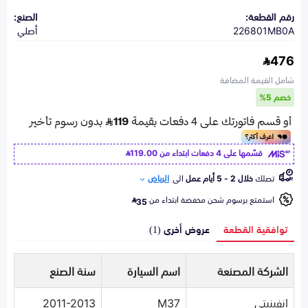
رقم القطعة:
الصنع:
226801MB0A
أصلي
476
شامل القيمة المضافة
خصم 5%
قسّمها على 4 دفعات ابتداء من
119.00
تصلك
خلال 2 - 5 أيام عمل
الى
الرياض
استمتع برسوم شحن مخفضة ابتداء من
35
توافقية القطعة
عروض أخرى (1)
الشركة المصنعة
اسم السيارة
سنة الصنع
انفينيتي
M37
2011-2013