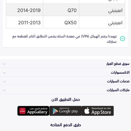
انفينيتي
Q70
2014-2019
انفينيتي
QX50
2011-2013
تزويدنا برقم الهيكل (VIN) في صفحة السلة يضمن التطابق التام للقطعة مع
سيارتك
سوق قطع الغيار
الاكسسوارات
الصدامات و الشبوك
خدمات السيارات
والواجهة
الاكسسوارات
ماركات السيارات
الأكثر مبيعاً
حمل التطبيق الان
المكائن، القيرات
تويوتا
وملحقاتها
لوازم الرحلات
صيانة
طرق الدفع المتاحة
الشمعات
هيونداي
والاصطبات (الاضاءة)