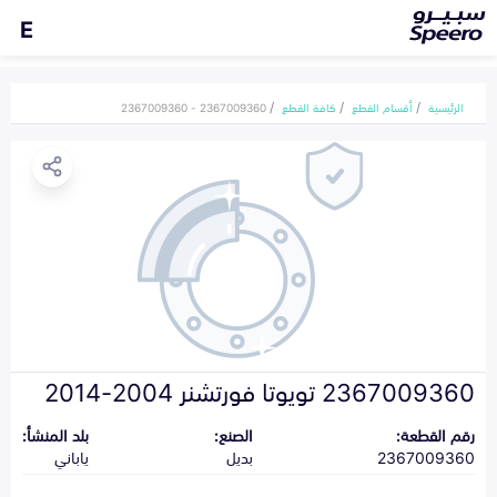
E
الرئيسية
أقسام القطع
كافة القطع
2367009360 - 2367009360
2367009360 تويوتا فورتشنر 2004-2014
رقم القطعة:
الصنع:
بلد المنشأ:
2367009360
بديل
ياباني