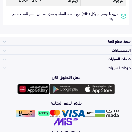
تزويدنا برقم الهيكل (VIN) في صفحة السلة يضمن التطابق التام للقطعة مع
سيارتك
سوق قطع الغيار
الاكسسوارات
الصدامات و الشبوك
خدمات السيارات
والواجهة
الاكسسوارات
ماركات السيارات
الأكثر مبيعاً
حمل التطبيق الان
المكائن، القيرات
تويوتا
وملحقاتها
لوازم الرحلات
صيانة
طرق الدفع المتاحة
الشمعات
هيونداي
والاصطبات (الاضاءة)
اكسسوارات العناية
التلميع والعناية
الفرامل والأقمشة
شبكاتنا الاجتماعية
كيا