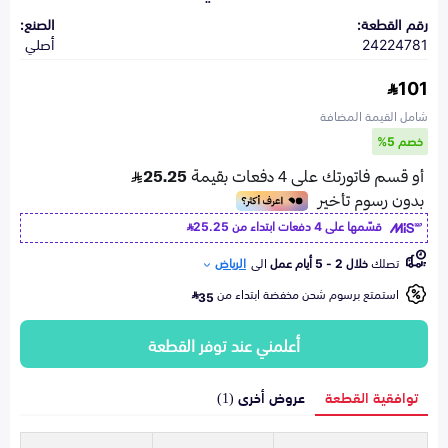
رقم القطعة:
الصنع:
24224781
أصلي
101
شامل القيمة المضافة
خصم 5%
قسّمها على 4 دفعات ابتداء من
25.25
تصلك
خلال 2 - 5 أيام عمل
الى
الرياض
استمتع برسوم شحن مخفضة ابتداء من
35
أعلمني عند توفر القطعة
توافقية القطعة
عروض أخرى (1)