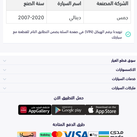
الشركة المصنعة
اسم السيارة
سنة الصنع
جمس
دينالي
2007-2020
تزويدنا برقم الهيكل (VIN) في صفحة السلة يضمن التطابق التام للقطعة مع
سيارتك
سوق قطع الغيار
الاكسسوارات
الصدامات و الشبوك
خدمات السيارات
والواجهة
الاكسسوارات
ماركات السيارات
الأكثر مبيعاً
حمل التطبيق الان
المكائن، القيرات
تويوتا
وملحقاتها
لوازم الرحلات
صيانة
طرق الدفع المتاحة
الشمعات
هيونداي
والاصطبات (الاضاءة)
اكسسوارات العناية