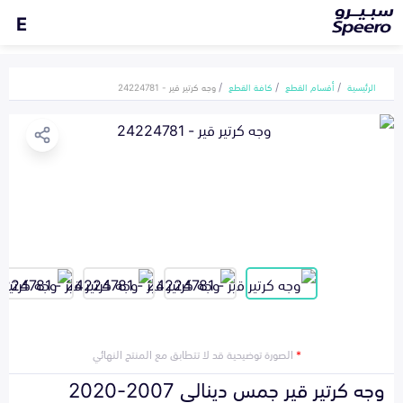
E
الرئيسية
أقسام القطع
كافة القطع
وجه كرتير قير - 24224781
*
الصورة توضيحية قد لا تتطابق مع المنتج النهائي
وجه كرتير قير جمس دينالي 2007-2020