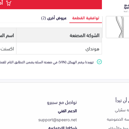
أض
توافقية القطعة
عروض أخرى (2)
الشركة المصنعة
اسم الس
هونداي
اكسنت
تزويدنا برقم الهيكل (VIN) في صفحة السلة يضمن التطابق التام للقطعة مع سيارتك
أن تبدأ
تواصل مع سبيرو
 سعّرلي
الدعم الفني
ة الخصوصية
support@speero.net
شبكاتنا الاجتماعية
وط والأحكام