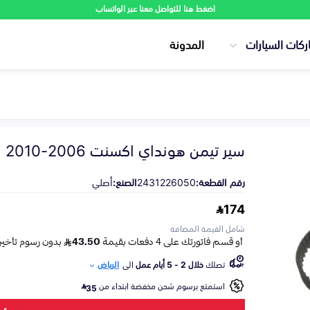
اضغط هنا للتواصل معنا عبر الواتساب
ركات السيارات
المدونة
سير تيمن هونداي اكسنت 2006-2010
رقم القطعة:
2431226050
الصنع:
أصلي
174
شامل القيمة المضافة
تصلك
خلال 2 - 5 أيام عمل
الى
الرياض
استمتع برسوم شحن مخفضة ابتداء من
35