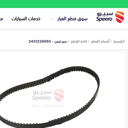
سوق قطع الغيار
خدمات السيارات
ما
الرئيسية
أقسام القطع
كافة القطع
سير تيمن - 2431226050