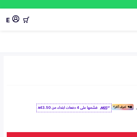
E
قسّمها على 4 دفعات ابتداء من
43.50