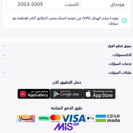
هونداي
اكسنت
2003-2005
تزويدنا برقم الهيكل (VIN) في صفحة السلة يضمن التطابق التام للقطعة مع
سيارتك
سوق قطع الغيار
الاكسسوارات
الصدامات و الشبوك
خدمات السيارات
والواجهة
الاكسسوارات
ماركات السيارات
الأكثر مبيعاً
حمل التطبيق الان
المكائن، القيرات
تويوتا
وملحقاتها
لوازم الرحلات
صيانة
طرق الدفع المتاحة
الشمعات
هيونداي
والاصطبات (الاضاءة)
اكسسوارات العناية
التلميع والعناية