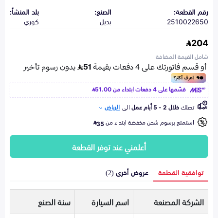
رقم القطعة:
الصنع:
بلد المنشأ:
2510022650
بديل
كوري
204
شامل القيمة المضافة
قسّمها على 4 دفعات ابتداء من
51.00
تصلك
خلال 2 - 5 أيام عمل
الى
الرياض
استمتع برسوم شحن مخفضة ابتداء من
35
أعلمني عند توفر القطعة
توافقية القطعة
عروض أخرى (2)
الشركة المصنعة
اسم السيارة
سنة الصنع