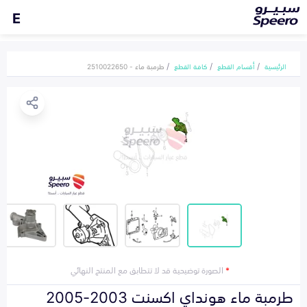
E
الرئيسية
أقسام القطع
كافة القطع
طرمبة ماء - 2510022650
*
الصورة توضيحية قد لا تتطابق مع المنتج النهائي
طرمبة ماء هونداي اكسنت 2003-2005