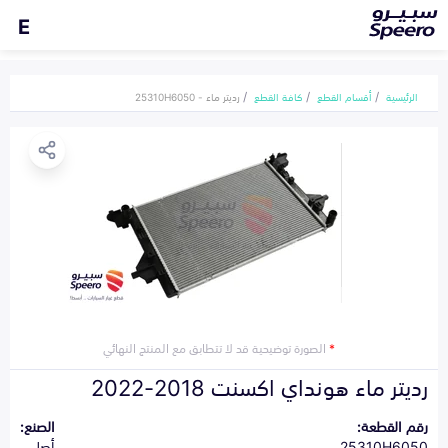
E
الرئيسية
أقسام القطع
كافة القطع
رديتر ماء - 25310H6050
*
الصورة توضيحية قد لا تتطابق مع المنتج النهائي
رديتر ماء هونداي اكسنت 2018-2022
رقم القطعة:
الصنع:
25310H6050
أصلي