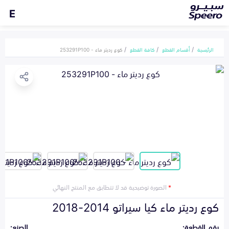
E
الرئيسية
أقسام القطع
كافة القطع
كوع رديتر ماء - 253291P100
*
الصورة توضيحية قد لا تتطابق مع المنتج النهائي
كوع رديتر ماء كيا سيراتو 2014-2018
رقم القطعة:
الصنع: