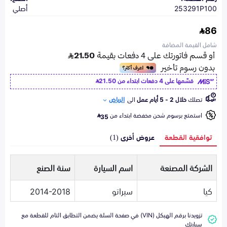
253291P100
أصلي
86
شامل القيمة المضافة
قسّمها على 4 دفعات ابتداء من
21.50
تصلك
خلال 2 - 5 أيام عمل
الى
الرياض
استمتع برسوم شحن مخفضة ابتداء من
35
توافقية القطعة
عروض أخرى (1)
الشركة المصنعة
اسم السيارة
سنة الصنع
كيا
سيراتو
2014-2018
تزويدنا برقم الهيكل (VIN) في صفحة السلة يضمن التطابق التام للقطعة مع
سيارتك