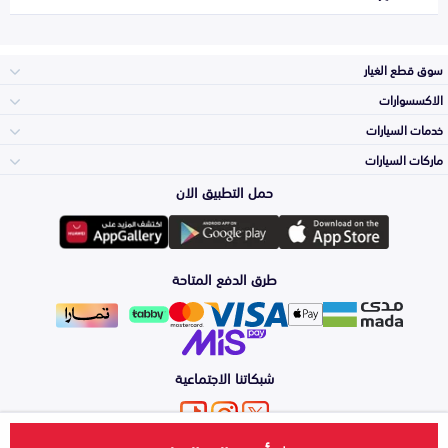
سوق قطع الغيار
الاكسسوارات
الصدامات و الشبوك
خدمات السيارات
والواجهة
الاكسسوارات
ماركات السيارات
الأكثر مبيعاً
حمل التطبيق الان
المكائن، القيرات
تويوتا
وملحقاتها
لوازم الرحلات
صيانة
طرق الدفع المتاحة
الشمعات
هيونداي
والاصطبات (الاضاءة)
اكسسوارات العناية
التلميع والعناية
الفرامل والأقمشة
شبكاتنا الاجتماعية
كيا
الزيوت و السوائل
حماية مقدمة السيارة
الأبواب، الرفرف