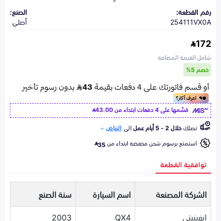
رقم القطعة:
الصنع:
254111VX0A
أصلي
172
شامل القيمة المضافة
خصم 5%
قسّمها على 4 دفعات ابتداء من
43.00
تصلك
خلال 2 - 5 أيام عمل
الى
الرياض
استمتع برسوم شحن مخفضة ابتداء من
35
توافقية القطعة
الشركة المصنعة
اسم السيارة
سنة الصنع
انفينيتي
QX4
2003