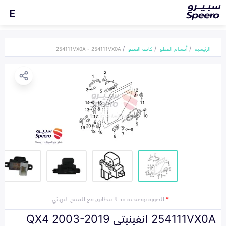
E
الرئيسية
أقسام القطع
كافة القطع
254111VX0A - 254111VX0A
*
الصورة توضيحية قد لا تتطابق مع المنتج النهائي
254111VX0A انفينيتي QX4 2003-2019