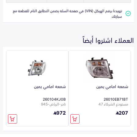
تزويدنا برقم الهيكل (VIN) في صفحة السلة يضمن التطابق التام للقطعة مع
سيارتك
العملاء اشتروا أيضاً
شمعة امامي يمين
شمعة امامي يمين
260104KJ0B
26010EB71BT
مستودع الشركاء 47
تاجر-الرياض-945
972
207