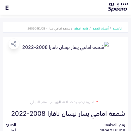
E
الرئيسية
أقسام القطع
كافة القطع
شمعة امامي يسار - 260604KJ0B
*
الصورة توضيحية قد لا تتطابق مع المنتج النهائي
شمعة امامي يسار نيسان نافارا 2008-2022
رقم القطعة:
الصنع:
260604KJ0B
أصلي