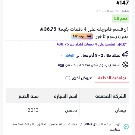
147
شامل القيمة المضافة
خصم 5%
قسّمها على 4 دفعات ابتداء من
36.75
تصلك
خلال 2 - 5 أيام عمل
الى
الرياض
استمتع برسوم شحن مخفضة ابتداء من
35
توافقية القطعة
عروض أخرى (1)
الشركة المصنعة
اسم السيارة
سنة الصنع
نيسان
ددسن
2013
تزويدنا برقم الهيكل (VIN) في صفحة السلة يضمن التطابق التام للقطعة مع
سيارتك