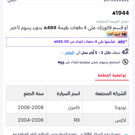
1944
شامل القيمة المضافة
قسّمها على 4 دفعات ابتداء من
486.00
تصلك
خلال 2 - 5 أيام عمل
الى
الرياض
استمتع برسوم شحن مخفضة ابتداء من
35
توافقية القطعة
الشركة المصنعة
اسم السيارة
سنة الصنع
تويوتا
كامري
2006-2008
لكزس
RX
2004-2006
تزويدنا برقم الهيكل (VIN) في صفحة السلة يضمن التطابق التام للقطعة مع