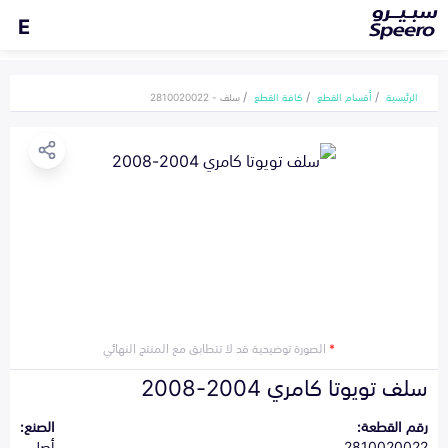
E
الرئيسية
أقسام القطع
كافة القطع
سلف - 2810020022
*
الصورة توضيحية قد لا تتطابق مع المنتج النهائي
سلف تويوتا كامري 2004-2008
رقم القطعة:
الصنع:
2810020022
أصلي