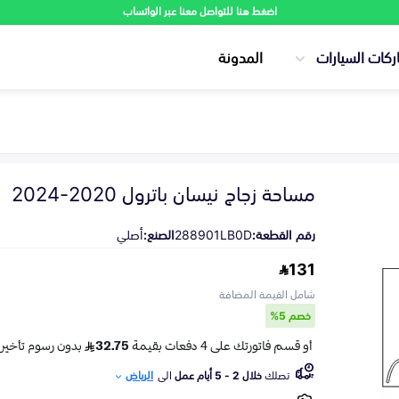
اضغط هنا للتواصل معنا عبر الواتساب
ركات السيارات
المدونة
مساحة زجاج نيسان باترول 2020-2024
رقم القطعة:
288901LB0D
الصنع:
أصلي
131
شامل القيمة المضافة
خصم 5%
تصلك
خلال 2 - 5 أيام عمل
الى
الرياض