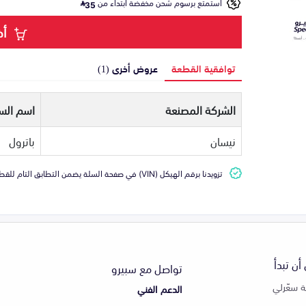
استمتع برسوم شحن مخفضة ابتداء من
35
أض
توافقية القطعة
عروض أخرى (1)
الشركة المصنعة
اسم السي
نيسان
باترول
تزويدنا برقم الهيكل (VIN) في صفحة السلة يضمن التطابق التام للقطعة مع سيارتك
أن تبدأ
تواصل مع سبيرو
 سعّرلي
الدعم الفني