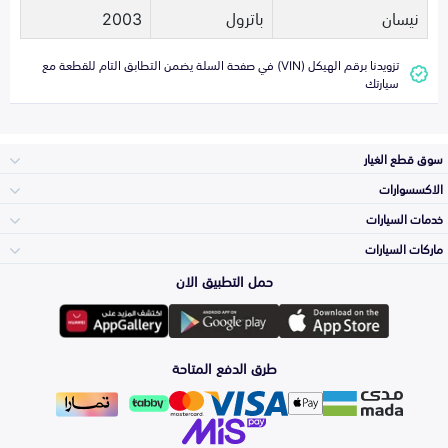
نيسان
باترول
2003
تزويدنا برقم الهيكل (VIN) في صفحة السلة يضمن التطابق التام للقطعة مع
سيارتك
سوق قطع الغيار
الاكسسوارات
الصدامات و الشبوك
خدمات السيارات
والواجهة
الاكسسوارات
ماركات السيارات
الأكثر مبيعاً
حمل التطبيق الان
المكائن، القيرات
تويوتا
وملحقاتها
لوازم الرحلات
صيانة
طرق الدفع المتاحة
الشمعات
هيونداي
والاصطبات (الاضاءة)
اكسسوارات العناية
التلميع والعناية