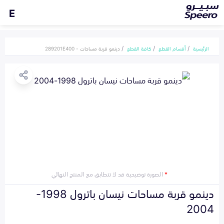
E
الرئيسية
أقسام القطع
كافة القطع
دينمو قربة مساحات - 289201E400
*
الصورة توضيحية قد لا تتطابق مع المنتج النهائي
دينمو قربة مساحات نيسان باترول 1998-
2004