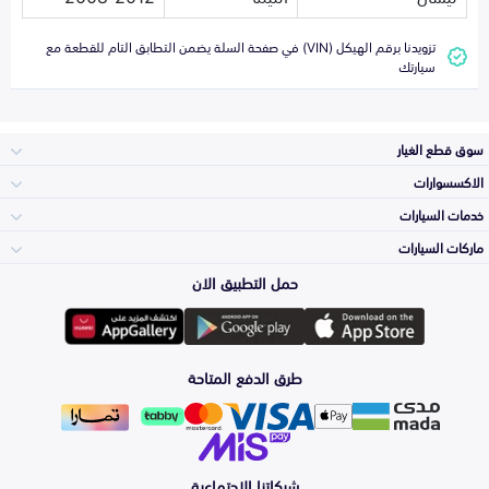
تزويدنا برقم الهيكل (VIN) في صفحة السلة يضمن التطابق التام للقطعة مع
سيارتك
سوق قطع الغيار
الاكسسوارات
الصدامات و الشبوك
خدمات السيارات
والواجهة
الاكسسوارات
ماركات السيارات
الأكثر مبيعاً
حمل التطبيق الان
المكائن، القيرات
Toyota
وملحقاتها
لوازم الرحلات
صيانة
طرق الدفع المتاحة
الشمعات
Hyundai
والاصطبات (الاضاءة)
اكسسوارات العناية
التلميع والعناية
الفرامل والأقمشة
شبكاتنا الاجتماعية
Kia