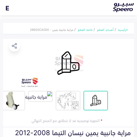
E
الرئيسية
أقسام القطع
كافة القطع
مراية جانبية يمين - 28920CA000
*
الصورة توضيحية قد لا تتطابق مع المنتج النهائي
مراية جانبية يمين نيسان التيما 2008-2012