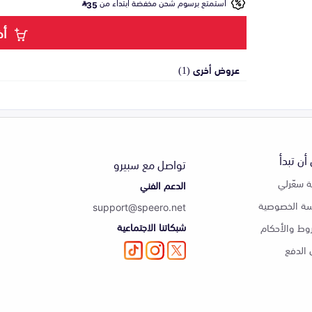
استمتع برسوم شحن مخفضة ابتداء من
35
أض
عروض أخرى (1)
أن تبدأ
تواصل مع سبيرو
 سعّرلي
الدعم الفني
ة الخصوصية
support@speero.net
شبكاتنا الاجتماعية
وط والأحكام
الدفع