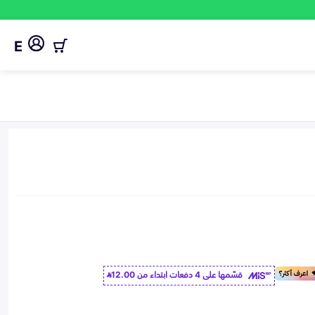
E
قسّمها على 4 دفعات ابتداء من
12.00