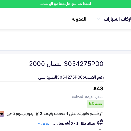
اضغط هنا للتواصل معنا عبر الواتساب
ركات السيارات
المدونة
3054275P00 نيسان 2000
رقم القطعة:
3054275P00
الصنع:
أصلي
48
شامل القيمة المضافة
خصم 5%
تصلك
خلال 2 - 5 أيام عمل
الى
الرياض