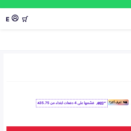
E
قسّمها على 4 دفعات ابتداء من
35.75