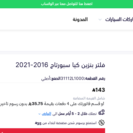
اضغط هنا للتواصل معنا عبر الواتساب
ركات السيارات
المدونة
فلتر بنزين كيا سبورتاج 2016-2021
رقم القطعة:
31112L1000
الصنع:
أصلي
143
شامل القيمة المضافة
تصلك
خلال 2 - 5 أيام عمل
الى
الرياض
استمتع برسوم شحن مخفضة ابتداء من
35