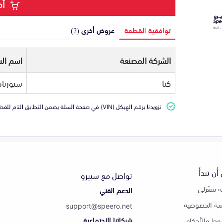
أض
توافقية القطعة
عروض أخرى (2)
الشركة المصنعة
اسم الس
كيا
سبورتاج
تزويدنا برقم الهيكل (VIN) في صفحة السلة يضمن التطابق التام للقطعة مع سيارتك
أن تبدأ
تواصل مع سبيرو
 سعّرلي
الدعم الفني
ة الخصوصية
support@speero.net
شبكاتنا الاجتماعية
وط والأحكام