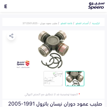
E
الرئيسية
أقسام القطع
كافة القطع
صليب عمود دوران - 3712501J025
*
الصورة توضيحية قد لا تتطابق مع المنتج النهائي
صليب عمود دوران نيسان باترول 1991-2005