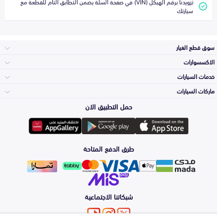
تزويدنا برقم الهيكل (VIN) في صفحة السلة يضمن التطابق التام للقطعة مع
سيارتك
سوق قطع الغيار
الاكسسوارات
الصدامات و الشبوك
خدمات السيارات
والواجهة
الاكسسوارات
ماركات السيارات
الأكثر مبيعاً
حمل التطبيق الان
المكائن، القيرات
تويوتا
وملحقاتها
لوازم الرحلات
صيانة
طرق الدفع المتاحة
الشمعات
هيونداي
والاصطبات (الاضاءة)
اكسسوارات العناية
التلميع والعناية
الفرامل والأقمشة
شبكاتنا الاجتماعية
كيا
الزيوت و السوائل