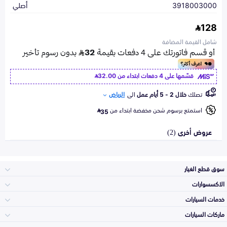
3918003000
أصلي
128
شامل القيمة المضافة
قسّمها على 4 دفعات ابتداء من
32.00
تصلك
خلال 2 - 5 أيام عمل
الى
الرياض
استمتع برسوم شحن مخفضة ابتداء من
35
عروض أخرى (2)
سوق قطع الغيار
الاكسسوارات
الصدامات و الشبوك
خدمات السيارات
والواجهة
الاكسسوارات
ماركات السيارات
الأكثر مبيعاً